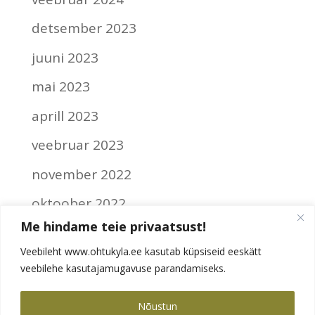
detsember 2023
juuni 2023
mai 2023
aprill 2023
veebruar 2023
november 2022
oktoober 2022
Me hindame teie privaatsust!
september 2022
Veebileht www.ohtukyla.ee kasutab küpsiseid eeskätt
veebilehe kasutajamugavuse parandamiseks.
Categories
Ilma kategooriata
Nõustun