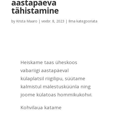
aastapäeva
tähistamine
by
Krista Maaro
|
veebr. 8, 2023
|
Ilma kategooriata
Heiskame taas üheskoos
vabariigi aastapäeval
külaplatsil riigilipu, süütame
kalmistul mälestusküünla ning
joome külatoas hommikukohvi.
Kohvilaua katame